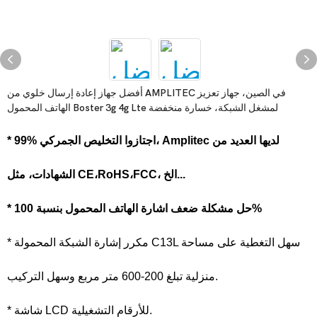
أفضل جهاز إعادة إرسال خلوي من AMPLITEC في الصين، جهاز تعزيز
الهاتف المحمول Boster 3g 4g Lte لمشغل الشبكة، خسارة منخفضة
* 99% اجتازوا التخليص الجمركي، Amplitec لديها العديد من
الشهادات، مثل CE،RoHS،FCC، الخ...
* حل مشكلة ضعف اشارة الهاتف المحمول بنسبة 100%
* مكرر إشارة الشبكة المحمولة C13L سهل التغطية على مساحة
منزلية تبلغ 200-600 متر مربع وسهل التركيب.
* شاشة LCD للأرقام التشغيلية.