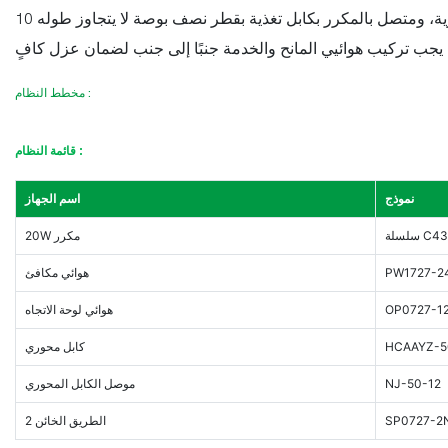
يُستخدم هوائي لوحي اتجاهي عالي الكسب كهوائي خدمة (تغطية). يُركّب على سفح التل خلف هوائي المانح، مُحاذيًا للإشعاع باتجاه القرية، ومتصل بالمكرر بكابل تغذية بقطر نصف بوصة لا يتجاوز طوله 10
مخطط النظام :
:
قائمة النظام
نموذج
اسم الجهاز
 C43J/T
20W مكرر
PW1727-2
هوائي مكافئ
OP0727-1
هوائي لوحة الاتجاه
HCAAYZ-5
كابل محوري
NJ-50-12
موصل الكابل المحوري
SP0727-2
2 الطريق الخائن