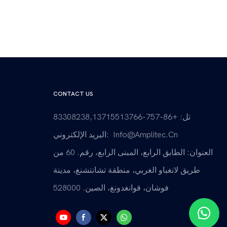
CONTACT US
تل: +86-757-83308238,13715513766
Info@amplitec.cn
البريد الإلكتروني:
العنوان: الطابق الرابع، المبنى الرابع، رقم. 60 من
طريق لانغباو الغربي، منطقة تشانتشنغ، مدينة
فوشان، قوانغدونغ، الصين. 528000