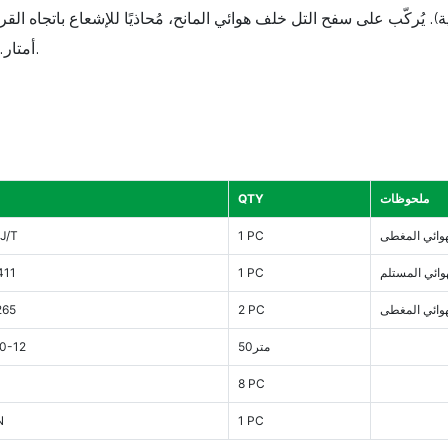
أمتار. يجب تركيب هوائيي المانح والخدمة جنبًا إلى جنب لضمان عزل كافٍ.
ملحوظات
QTY
وائي المغطى
1 PC
سلسلة
ائي المستلم
1 PC
411
وائي المغطى
2 PC
265
متر50
0-12
8 PC
N
1 PC