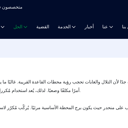
متخصصون في م
بنا
عنا
أخبار
الخدمة
القضية
الحل
ًا لأن التلال والغابات تحجب رؤية محطات القاعدة القريبة. غالبًا ما 
أمرًا مكلفًا وصعبًا. لذلك، يُعد استخدام مُكررات لاسلكية عالية الطاقة لتوسيع التغطية الحل الأكثر اقتصادًا وكفاءة.
 على منحدر حيث يكون برج المحطة الأساسية مرئيًا. يُركّب مُكرّر لا