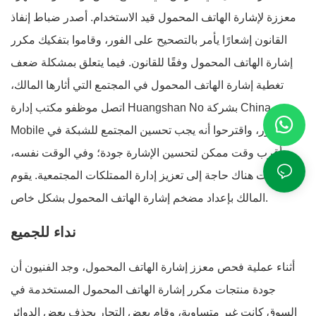
معززة لإشارة الهاتف المحمول قيد الاستخدام. أصدر ضباط إنفاذ
القانون إشعارًا يأمر بالتصحيح على الفور، وقاموا بتفكيك مكرر
إشارة الهاتف المحمول وفقًا للقانون. فيما يتعلق بمشكلة ضعف
تغطية إشارة الهاتف المحمول في المجتمع التي أثارها المالك،
اتصل موظفو مكتب إدارة Huangshan No بشركة China
Mobile على الفور، واقترحوا أنه يجب تحسين المجتمع للشبكة في
أقرب وقت ممكن لتحسين الإشارة جودة؛ وفي الوقت نفسه،
كانت هناك حاجة إلى تعزيز إدارة الممتلكات المجتمعية. يقوم
المالك بإعداد مضخم إشارة الهاتف المحمول بشكل خاص.
نداء للجميع
أثناء عملية فحص معزز إشارة الهاتف المحمول، وجد الفنيون أن
جودة منتجات مكرر إشارة الهاتف المحمول المستخدمة في
السوق كانت غير متساوية، وقام بعض التجار بحذف بعض الدوائر