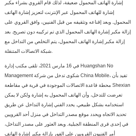
إشارة الهاتف المحمول ضعيفة، لذلك قام القروي بشراء مكبر
إشارة للهاتف المحمول عبر الإنترنت لتعزيز إشارة الهاتف
المحمول. وبعد إقناعه وتثقيفه من قبل الفنيين، وافق القروي على
إزالة مكبر إشارة الهاتف المحمول الذي تم تركيبه دون تصريح. بعد
إزالة مكبر إشارة الهاتف المحمول، يتم التخلص من التداخل مع
شبكة الاتصالات المتنقلة.
في 16 مارس 2021، تلقى مكتب إدارة Huangshan No
Management شكوى تدخل من شركة China Mobile، تفيد بأن
محطة قاعدة الاتصالات الموجودة في قرية في مقاطعة Shexian
تعرضت للتدخل، وأن الهاتف المحمول به إشارة ولكن لا يمكن
استخدامه بشكل طبيعي. يحدد الفني إشارة التداخل عن طريق
تحديد الاتجاه ويحدد موقع مصدر التداخل في منزل أحد القرويين
في إحدى قرى المنطقة الجبلية. وبعد العثور على مصدر التداخل،
أمر الفنيون القرويين على الفور بإزالة مكبر إشارة الهاتف