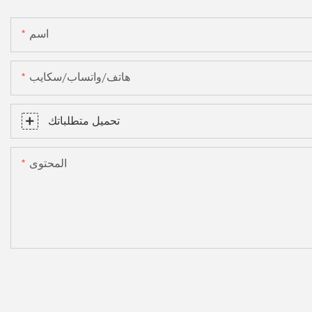
اسم
هاتف/واتساب/سكايب
تحميل متطلباتك
المحتوى