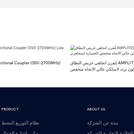
مُقرن اتجاهي عريض النطاق AMPLITEC (700-3600
ctional Coupler (350-2700MHz)
ون تردد لاسلكي عالي الاتجاه منخفض
الخسارة
PRODUCT
ABOUT US
نبذة عن الشركة
نظام التوزيع النشط
العلامة التجارية للشركة
مكرر إشارة الجوال