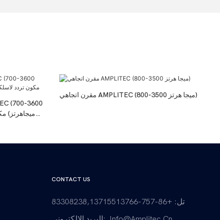
مقرن اتجاهي AMPLITEC (800-3500 ميجا هرتز)
ميجاهرتز) مك
CONTACT US
تل: +86-757-83308238,13715513766
Info@amplitec.cn
البريد الإلكتروني: