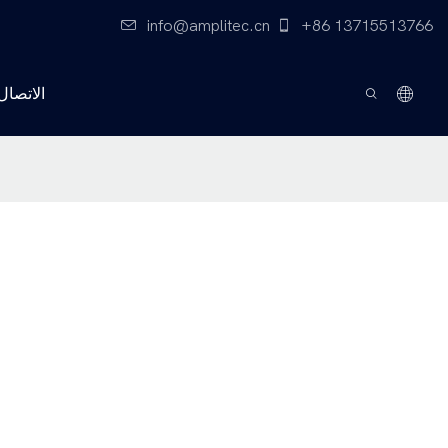
info@amplitec.cn
+86 13715513766
الاتصال 