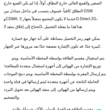
الصغير والقمع العالي خارج النطاق. أولاً، إذا لم يكن القمع خارج
النطاق كافياً، فسوف يتسبب في تداخل متبادل بين GSM
وCDMA. عندما لا يكون المجمع متصلاً بجهاز 3G Direct 2G،
نحتاج إلى إغلاق منفذ 3G. هذا'هذا ما يفعله التحميل.
يمكن فهم رمز التحميل ببساطة على أنه جهاز مع خسارة
كبيرة جدًا. قد تكون الإشارة ضعيفة جدًا بعد مرورها عبر الجهاز.
يتم استقبال مقسم الطاقة بواسطة المحطة الأساسية، ويتم
توزيع الإشارة من الهوائي إلى أجهزة استقبال متعددة للمعالجة؛
يتم إرسال المقرنة بواسطة المحطة الأساسية، ويتم دمج الموجات
الحاملة الناتجة عن أجهزة متعددة ليتم إرسالها في قناة واحدة
ويتم إرسالها من الهوائي. إلى منفذ الهوائي بعد تحويل التردد
والتضخيم.
مقسم الطاقة هو الجهاز السلبي الأكثر شيوعًا، والذي