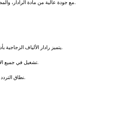
مع جودة عالية من مادة الرادار، والمظهر الأنيق، والحماية من الأشعة فوق البنفسجية.
يتميز رادار الألياف الزجاجية بأداء جيد في مقاومة الاهتزاز ومقاومة الشيخوخة.
تشغيل في جميع الأحوال الجوية، مجموعة تركيب فولاذية مستقرة.
نطاق التردد 698~2700 ميجا هرتز، مكسب 5/10.5 ديسيبل.