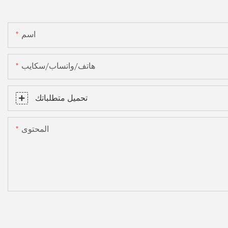
اسم
هاتف/واتساب/سكايب
تحميل متطلباتك
المحتوى