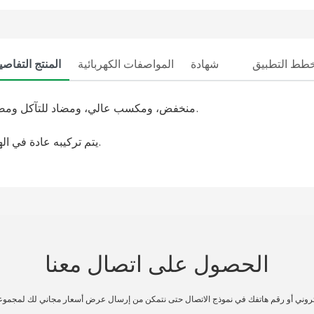
طط التطبيق
شهادة
المواصفات الكهربائية
المنتج التفاصي
يتميز هذا الهوائي بمعدل VSWR منخفض، ومكسب عالي، ومضاد للتآكل ومضاد للرياح والماء وما إلى ذلك.
يتم تركيبه عادة في الهواء الطلق لتغطية منطقة قريبة منه 360° الإشعاع المتجانس.
الحصول على اتصال معنا
تروني أو رقم هاتفك في نموذج الاتصال حتى نتمكن من إرسال عرض أسعار مجاني لك لمجموع