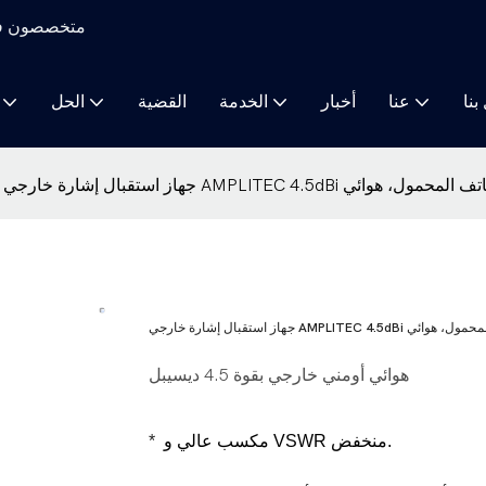
متخصصون في م
بنا
عنا
أخبار
الخدمة
القضية
الحل
هوائي أومني خارجي بقوة 4.5 ديسيبل
مكسب عالي و VSWR منخفض.
*